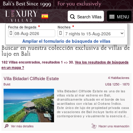
Search Villas
MENU
Fecha de llegada
Noches
Ampliar el formulario de búsqueda de villas
Buscar en nuestra colección exclusiva de villas de
lujo en Bali
182 Villas encontrados, resultados 1 => 30.
Vea los resultados de búsqueda
en un mapa ?
Villa Bidadari Cliffside Estate
4 Habitaciones
US$ 1250 - 1870
Bukit
Villa Bidadari Cliffside Estate es una de las
villas vista al mar estreno en Bali,
dramáticamente situado en el borde de los
acantilados con vistas al Océano Índico.
Este único de lujo de propiedad privada casa
de vacaciones de Bali incluye tanto el estilo
contemporáneo y visualmente la esencia de
Bali. Hay tres dormitorios con baño
espectaculares en la residencia principal y
Ver más detalles
Hacer una reservación
un dormitorio con baño en cuarto lugar, una
cabaña de estilo balinés se encuentra abajo