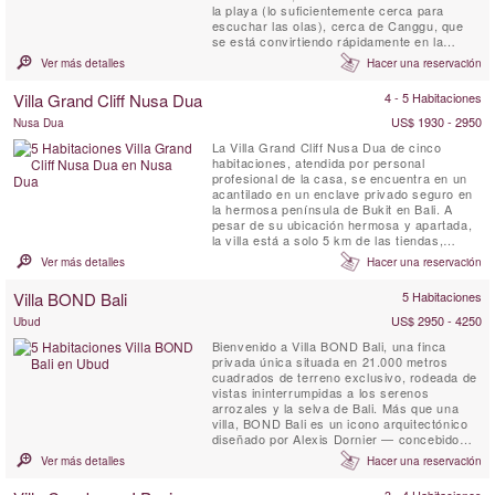
la playa (lo suficientemente cerca para
escuchar las olas), cerca de Canggu, que
se está convirtiendo rápidamente en la
escena costera más moderna de Bali. El
Ver más detalles
Hacer una reservación
complejo Villa Canggu se divide en dos
residencias independientes que se pueden
Villa Grand Cliff Nusa Dua
4 - 5 Habitaciones
alquilar de forma conjunta o independiente:
la Villa Canggu South de ...
US$ 1930 - 2950
Nusa Dua
La Villa Grand Cliff Nusa Dua de cinco
habitaciones, atendida por personal
profesional de la casa, se encuentra en un
acantilado en un enclave privado seguro en
la hermosa península de Bukit en Bali. A
pesar de su ubicación hermosa y apartada,
la villa está a solo 5 km de las tiendas,
restaurantes, golf y actividades de deportes
Ver más detalles
Hacer una reservación
acuáticos de Nusa Dua, todos los cuales
son fácilmente accesibles con el automóvil y
Villa BOND Bali
5 Habitaciones
el conductor de cortesía de la villa. Esta villa
balinesa de ...
US$ 2950 - 4250
Ubud
Bienvenido a Villa BOND Bali, una finca
privada única situada en 21.000 metros
cuadrados de terreno exclusivo, rodeada de
vistas ininterrumpidas a los serenos
arrozales y la selva de Bali. Más que una
villa, BOND Bali es un icono arquitectónico
diseñado por Alexis Dornier — concebido
para despertar los sentidos y llevarte de
Ver más detalles
Hacer una reservación
regreso a la serenidad. La experiencia se
despliega a través de 5 habitaciones