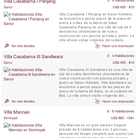
Villa Casabama I Panjang
3 - 4 Habitaciones
cuidadosamente diseñadas, un jardín de
5.000 m², terrazas junto al ...
US$ 450 - 810
Sanur
Villa Casabama I Panjang en Sanur-Ketewel,
se encuentra a pocos pasos de la playa de
arena a orillas de la bahía de Saba.
Casabama Panjang es una villa de lujo de 4
dormitorios ultramoderna de nueva
construcción con piscina privada y jardín. La
villa ofrece vistas vírgenes del océano
cercano. Villa Casabama I Panjang se
Ver más detalles
Hacer una reservación
encuentra en los terrenos de Casabama
Villas, que consta de tres villas de lujo
Villa Casabama III Sandiwara
3 - 4 Habitaciones
independientes con personal completo.
US$ 450 - 810
Sanur
Villa Casabama III Sandiwara es una villa de
lujo de cuatro dormitorios ultramoderna de
nueva construcción con piscina privada y
jardín en Sanur-Ketewel. Villa Sandiwara se
encuentra a pocos pasos de las playas de
arena de la bahía de Saba, en el sudeste de
Bali. La villa ofrece vistas vírgenes del
océano cercano y del volcán. Villa
Ver más detalles
Hacer una reservación
Casabama III Sandiwara se encuentra en los
terrenos de Casabama Villas, que consta de
Villa Mannao
6 - 8 Habitaciones
tres villas de lujo independientes con
personal ...
US$ 883 - 1541
Seminyak
Villa Mannao es un gran paraíso tropical
privado de 8 habitaciones con 2 piscinas,
personal de tiempo completo que cuenta con
pabellones tradicionales de estilo javanés