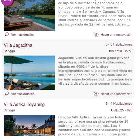
de lujo de 5 dormitorios escondida en el
frondoso pueblo verde de Kuwum en
Umalas, entre Seminyak y Canggu. Villa
Damai, recién terminada, está construida en
1800 metros cuadrados de terreno, con una
piscina privada de 22 metros, ubicada en un
amplio jardín. Está rodeado de jardines
tropicales con vistas a los arrozales
Ver más detalles
Hacer una reservación
naturales. Esta idílica villa de Bali ofrece a
sus huéspedes personal capacitado
Villa Jagaditha
5 - 6 Habitaciones
profesionalmente a tiempo ...
US$ 1590 - 2750
Canggu
Jagaditha Villa es una de alta gama privada,
en la playa, consta de seis habitaciones,
situado en 4000m ² de jardines
impresionantes con una excepcional vista de
180 ° del Océano Índico - sin duda uno de
los más espectaculares Bali. Esta espaciosa
villa está diseñada para compartir un lugar
idílico para reuniones familiares y reuniones.
Si usted es 2 o 12, el personal encantador y
Ver más detalles
Hacer una reservación
atento se hará cargo de todas sus
necesidades.
Villa Astika Toyaning
3 - 4 Habitaciones
US$ 525 - 925
Canggu
Canggu Villa Astika Toyaning, con todo el
personal, ofrece una piscina privada de 20
metros y una piscina cuadrada. Las 4
habitaciones con aire acondicionado y baño
privado dan a la piscina y a un gran jardín.