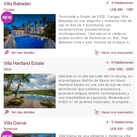
Villa Babadan
3 - 4 Habitaciones
del ...
US$ 680 - 1280
Canggu
Terminada a finales de 2022, Canggu Villa
NEW
Babadan es una elegante y moderna villa de
lujo en Bali de 4 dormitorios con
características arquitectónicas
contemporáneas. Ubicada en el moderno
pueblo costero de Pereranan en Bali, Villa
Babadan está a solo minutos de la playa de
surf de Pantai Lima. Con interiores elegantes
dignos de una revista, realzados por mucha
Ver más detalles
Hacer una reservación
luz natural, Villa Babadan está ubicada en
una ubicación muy solicitada en Canggu.
Villa Hartland Estate
4 - 5 Habitaciones
Construida en dos niveles ...
US$ 1450 - 2250
Ubud
Ubicada en lo alto del valle del río Ayung, en
el prestigioso distrito de Sayan en Ubud,
Hartland Estate es una villa de lujo de cinco
dormitorios que combina arquitectura
javanesa antigua, diseño contemporáneo y
una hospitalidad excepcional. Rodeada por
6.000 m² de jardines tropicales, la propiedad
cuenta con una espectacular piscina infinita
de agua salada de 26 metros alimentada por
Ver más detalles
Hacer una reservación
un manantial natural, vistas panorámicas al
valle, instalaciones de bienestar y un
Villa Damai
4 - 5 Habitaciones
servicio...
US$ 650 - 1250
Seminyak
Villa Damai es una elegante y moderna villa
NEW