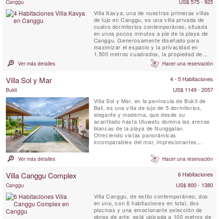
US$ 575 - 925
Canggu
Villa Kavya, una de nuestras primeras villas
de lujo en Canggu, es una villa privada de
cuatro dormitorios contemporáneo, situada
en unos pocos minutos a pie de la playa de
Canggu. Generosamente diseñado para
maximizar el espacio y la privacidad en
1.500 metros cuadrados, la propiedad de
tejas techo ofrece lo mejor de la isla tropical
Ver más detalles
Hacer una reservación
viviendo con todas comodidades de Canggu
villas de lujo.
Villa Sol y Mar
4 - 5 Habitaciones
US$ 1149 - 2057
Bukit
Villa Sol y Mar, en la península de Bukit de
Bali, es una villa de lujo de 5 dormitorios,
elegante y moderna, que desde su
acantilado hasta Uluwatu domina las arenas
blancas de la playa de Nunggalan.
Ofreciendo vistas panorámicas
incomparables del mar, impresionantes
puestas de sol sobre el Océano Índico y la
noche una magnífica bóveda celestial. El
Ver más detalles
Hacer una reservación
diseño simple y elegante de Villa Sol y Mar
ofrece una estancia cómoda y lujosa en la
Villa Canggu Complex
6 Habitaciones
playa. Es un lugar ideal para que ...
US$ 800 - 1380
Canggu
Villa Canggu, de estilo contemporáneo, dos
en uno, con 6 habitaciones en total, dos
piscinas y una emocionante selección de
obras de arte, está ubicada a 100 metros de