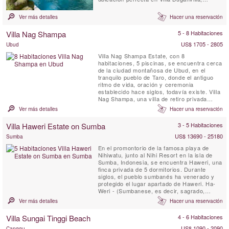
Canggu. Villa Bougainvillea es una obra
maestra balinesa de cuatro habitaciones (3
Ver más detalles
Hacer una reservación
pabellones para dormir independientes y 1
habitación en el entrepiso con baño privado)
Villa Nag Shampa
5 - 8 Habitaciones
con personal completo y...
US$ 1705 - 2805
Ubud
Villa Nag Shampa Estate, con 8
habitaciones, 5 piscinas, se encuentra cerca
de la ciudad montañosa de Ubud, en el
tranquilo pueblo de Taro, donde el antiguo
ritmo de vida, oración y ceremonia
establecido hace siglos, todavía existe. Villa
Nag Shampa, una villa de retiro privada
perfecta, ofrece una arquitectura javanesa
Ver más detalles
Hacer una reservación
tradicional de estilo Joglo, combinada con
características contemporáneas, personal
Villa Haweri Estate on Sumba
3 - 5 Habitaciones
dedicado a tiempo completo y chef privado,
instalaciones de relajación, ...
US$ 13690 - 25180
Sumba
En el promontorio de la famosa playa de
Nihiwatu, junto al Nihi Resort en la isla de
Sumba, Indonesia, se encuentra Haweri, una
finca privada de 5 dormitorios. Durante
siglos, el pueblo sumbanés ha venerado y
protegido el lugar apartado de Haweri. Ha-
Weri - (Sumbanese, es decir, sagrado,
vigilado, protegido) Haweri Estate es el
Ver más detalles
Hacer una reservación
punto focal de energía positiva, un lugar de
excepcional belleza que está casi rodeado
Villa Sungai Tinggi Beach
4 - 6 Habitaciones
por el mar y respaldado por una prístina
jungla tropical, una ...
US$ 1090 - 2090
Canggu