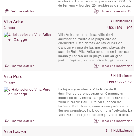
exclusiva finca cerrada que abarca 5000 m2
de terreno y bordea 26 hectáreas de bosque
virgen. Ubicada en lo alto de uno de los
Ver más detalles
Hacer una reservación
mejores acantilados de Bali, la villa ofrece
vistas asombrosas de las olas y las playas
Villa Arika
4 Habitaciones
de abajo, la costa de Kuta y Seminyak a lo
lejos y el majestuoso volcán ...
US$ 1150 - 1925
Canggu
Villa Arika es una lujosa villa de 4
dormitorios frente a la playa que se
encuentra justo detrás de las dunas de
Canggu en una de las mejores playas de
surf de Bali. Villa Arika es un gran lugar para
bodas y retiros en la playa con su gran
jardín tropical, piscina privada, gimnasio y
personal a tiempo completo. Esta lujosa villa
Ver más detalles
Hacer una reservación
de playa ofrece vistas del Bukit de Bali al
sur, al norte se encuentran palmeras,
Villa Pure
6 Habitaciones
terrazas de arroz y una serie de
promontorios, el más cercano de ...
US$ 1075 - 1750
Canggu
La lujosa y moderna Villa Pure de 6
dormitorios se encuentra en Canggu, en
medio de los verdes campos de arroz de la
zona rural de Bali. Pure Villa, cerca de
Berawa Surf Beach, cuenta con personal a
tiempo completo, incluido un chef privado. La
Villa Pure, un lujoso alquiler privado, cuenta
con amplios jardines tropicales, una piscina
Ver más detalles
Hacer una reservación
de 15 metros con una gran pérgola
sombreada, una cocina totalmente equipada,
Villa Kavya
3 - 4 Habitaciones
habitaciones espaciosas y cómodamente
amuebladas, excelentes baños, ...