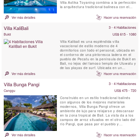
Villa Astika Toyaning combina a la perfección
la arquitectura tradicional balinesa con el
diseño moderno y ofrece el refugio perfecto
para familias numerosas o grupos de
Ver más detalles
Hacer una reservación
amigos, a solo 5 minutos en coche de la
popular playa Echo de Bali. Este santuario
Villa KaliBali
3 - 4 Habitaciones
privado, con un ...
US$ 615 - 1080
Bukit
Villa Kalibali es una espléndida villa
vacacional de estilo moderno de 4
dormitorios con todo el personal, ubicada en
el contorno de una pintoresca ladera en el
pueblo de Pecatu en la península de Bukit en
Bali, no lejos del famoso templo de Uluwatu y
de las playas de surf. Ubicada en un
espacioso jardín, Villa KaliBali está
Ver más detalles
Hacer una reservación
bendecida con espectaculares vistas
panorámicas al océano que abarcan gran
Villa Bunga Pangi
3 - 4 Habitaciones
parte de la costa oeste de Bali. Los
huéspedes que se alojen en Villa ...
US$ 475 - 720
Canggu
Construido en un estilo tradicional balinés
con algunos de los mejores materiales
modernos, Villa Bunga Pangi ofrece un
ambiente de lujo para relajarse y descansar
en la zona tropical de Bali. La vista da a los
campos de arroz situados en el otro lado del
río Pangi, que pasa por el pueblo y
Pererenan continúa hacia el oeste para 1000
hasta el océano. Bunga significa "flor",
Ver más detalles
Hacer una reservación
disfrutar de un cóctel al atardecer rodeado