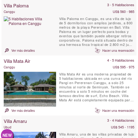
de flores en el jardín y en el fondo el suave
Villa Paloma
3 - 5 Habitaciones
sonido del ...
US$ 560 - 985
Canggu
Villa Paloma en Canggu, es una villa de lujo
de 5 dormitorios con amplios jardines, a 800
metros de la playa Pererenan en Bali. Villa
Paloma es un lugar perfecto para bodas y
eventos que también puede albergar retiros
corporativos. Paloma está situada dentro de
una hermosa finca tropical de 2.800 m2 junto
a la ribera y los arrozales.
Ver más detalles
Hacer una reservación
Villa Mata Air
4 - 5 Habitaciones
US$ 595 - 975
Canggu
Villa Mata Air es una moderna propiedad de
5 habitaciones ubicada en una curva del río
Pangi en Pererenan-Canggu, a solo 25
minutos al norte de Seminyak. También se
encuentra a solo 5 minutos en coche del
famoso destino de surf, Echo Beach. Villa
Mata Air está completamente equipada para
una escapada de lujo en una isla tropical,
combinando el estilo abierto balinés con la
Ver más detalles
Hacer una reservación
comodidad contemporánea occidental. Este
exclusivo refugio, con personal completo
Villa Amaru
3 - 4 Habitaciones
que incluye chef ...
US$ 545 - 1195
Ubud
Villa Amaru, una de las villas privadas de lujo
NEW