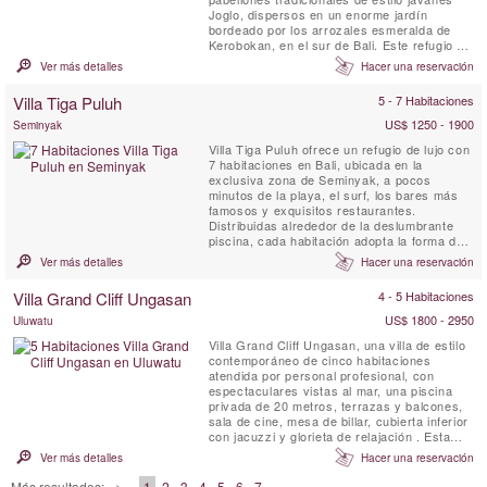
Joglo, dispersos en un enorme jardín
bordeado por los arrozales esmeralda de
Kerobokan, en el sur de Bali. Este refugio de
vacaciones está diseñado para familias
Ver más detalles
Hacer una reservación
numerosas o grupos de amigos que desean
alojarse en un lugar aislado y tranquilo pero
Villa Tiga Puluh
5 - 7 Habitaciones
cerca del destino turístico más moderno y
animado de la isla....
US$ 1250 - 1900
Seminyak
Villa Tiga Puluh ofrece un refugio de lujo con
7 habitaciones en Bali, ubicada en la
exclusiva zona de Seminyak, a pocos
minutos de la playa, el surf, los bares más
famosos y exquisitos restaurantes.
Distribuidas alrededor de la deslumbrante
piscina, cada habitación adopta la forma de
un bungalow privado, proporcionando el
Ver más detalles
Hacer una reservación
equilibrio perfecto entre momentos en grupo
y espacios íntimos y personales. Disfruta de
Villa Grand Cliff Ungasan
4 - 5 Habitaciones
una cena espectacular en casa preparada
por nuestro chef personal, ...
US$ 1800 - 2950
Uluwatu
Villa Grand Cliff Ungasan, una villa de estilo
contemporáneo de cinco habitaciones
atendida por personal profesional, con
espectaculares vistas al mar, una piscina
privada de 20 metros, terrazas y balcones,
sala de cine, mesa de billar, cubierta inferior
con jacuzzi y glorieta de relajación . Esta
villa excepcional en Bali está ubicada en los
Ver más detalles
Hacer una reservación
terrenos de un resort de lujo en lo alto de un
acantilado en la espectacular península de
Más resultados: =>
1
2
3
4
5
6
7