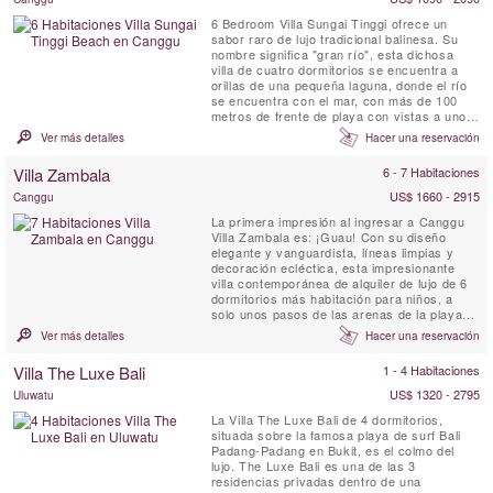
6 Bedroom Villa Sungai Tinggi ofrece un
sabor raro de lujo tradicional balinesa. Su
nombre significa "gran río", esta dichosa
villa de cuatro dormitorios se encuentra a
orillas de una pequeña laguna, donde el río
se encuentra con el mar, con más de 100
metros de frente de playa con vistas a uno
de los saltos de surf infames de Canggu.
Ver más detalles
Hacer una reservación
Villa Zambala
6 - 7 Habitaciones
US$ 1660 - 2915
Canggu
La primera impresión al ingresar a Canggu
Villa Zambala es: ¡Guau! Con su diseño
elegante y vanguardista, líneas limpias y
decoración ecléctica, esta impresionante
villa contemporánea de alquiler de lujo de 6
dormitorios más habitación para niños, a
solo unos pasos de las arenas de la playa
de Berawa en Canggu, Villa Zambala es una
Ver más detalles
Hacer una reservación
nueva y vibrante adición de alquiler a este
moderno Bali pueblo junto a la playa.
Villa The Luxe Bali
1 - 4 Habitaciones
¡Perfecto para familias o grupos de amigos
que ...
US$ 1320 - 2795
Uluwatu
La Villa The Luxe Bali de 4 dormitorios,
situada sobre la famosa playa de surf Bali
Padang-Padang en Bukit, es el colmo del
lujo. The Luxe Bali es una de las 3
residencias privadas dentro de una