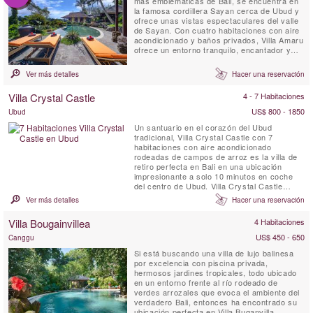
más emblemáticas de Bali, se encuentra en
la famosa cordillera Sayan cerca de Ubud y
ofrece unas vistas espectaculares del valle
de Sayan. Con cuatro habitaciones con aire
acondicionado y baños privados, Villa Amaru
ofrece un entorno tranquilo, encantador y
auténtico para sus vacaciones. La villa
cuenta con impresionantes vistas
Ver más detalles
Hacer una reservación
panorámicas de la cordillera de volcanes de
Bali y de los arrozales en terrazas. Además,
Villa Crystal Castle
4 - 7 Habitaciones
cuenta con ...
US$ 800 - 1850
Ubud
Un santuario en el corazón del Ubud
tradicional, Villa Crystal Castle con 7
habitaciones con aire acondicionado
rodeadas de campos de arroz es la villa de
retiro perfecta en Bali en una ubicación
impresionante a solo 10 minutos en coche
del centro de Ubud. Villa Crystal Castle
cuenta con una gran piscina de 18 x 5
Ver más detalles
Hacer una reservación
metros, un gran Yoga Shala, un pabellón de
tratamiento de spa, todo dentro del generoso
Villa Bougainvillea
4 Habitaciones
jardín tropical de 4600 m2.
US$ 450 - 650
Canggu
Si está buscando una villa de lujo balinesa
por excelencia con piscina privada,
hermosos jardines tropicales, todo ubicado
en un entorno frente al río rodeado de
verdes arrozales que evoca el ambiente del
verdadero Bali, entonces ha encontrado su
ubicación perfecta en Villa Buganvilla,