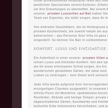
Unser professionelles Hospitality-Team aus in
westlichen Spezialisten vereint Kulturen, Erfah
um Ihre Erwartungen zu übertreffen. Bei einem A
unserer
privaten Luxusvillen auf Bali
haben Sie
Team von Experten, die dafür sorgen, dass Ihr Au
Von diskreten Haushältern, die im Hintergrund a
privaten Küchenchefs, die sowohl lokale als au
beherrschen – das Personal Ihrer Villa ist ganz
eingestellt. So können Sie Bali in vollkommene
KOMFORT, LUXUS UND EINZIGARTIGE 
Ein Aufenthalt in einer unserer
privaten Villen a
reinen Luxus und höchsten Komfort. Von den op
die für einen erholsamen Schlaf sorgen, bis hin 
wunderschön gestalteten Gärten, die ideal sind, 
Lieben zu verbringen – kein Detail wird vernachl
Jede Villa wurde aufgrund ihrer hervorragenden
einzigartigen Charmes ausgewählt. In unserem P
Infinity-Pools mit Meerblick, spektakuläre Aussi
Reisfelder, Strände und heilige Tempel; privat
abgeschiedenen Gärten; Kunstwerke und Artefakt
kulturelle Erbe Indonesiens hervorheben, und pr