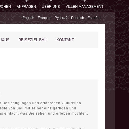
SUCHEN
ANFRAGEN
ÜBER UNS
VILLEN MANAGEMENT
English
Français
Русский
Deutsch
Español
XUS
REISEZIEL BALI
KONTAKT
n Besichtigungen und erfahrenen kulturellen
ste von Bali mit seiner einzigartigen und
uns einfach, was Sie sehen und erleben möchten,