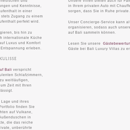
donesischen und
Unsere Villen bieten auch für Fa
rungen und Kenntnisse,
in Ihrem privaten Auto mit Chauff
ufenthalt in einer
sorgen, dass Sie in Ruhe privat
 stets Zugang zu einem
fenthalt perfekt wird.
Unser Concierge-Service kann al
organisieren, sodass auch unser
gieren, bis hin zu
auf Bali sammeln können.
ch internationale Küche
 auf Luxus und Komfort
Lesen Sie unsere
Gästebewertu
r Entspannung erleben.
Gäste bei Bali Luxury Villas zu e
KULISSE
uf Bali
verspricht
ulenten Schlafzimmern,
zu weitläufigen,
um Zeit mit Ihren
ässigt.
 Lage und ihres
ortfolio finden Sie
chten auf Vulkane,
e Außenduschen in
e, die das reiche
ivate, unberührte