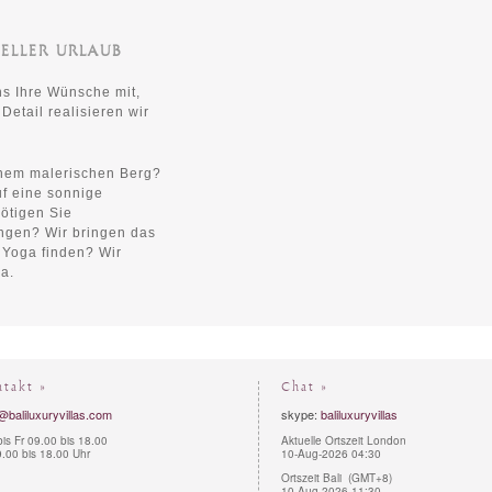
ELLER URLAUB
ns Ihre Wünsche mit,
Detail realisieren wir
inem malerischen Berg?
uf eine sonnige
ötigen Sie
ngen? Wir bringen das
 Yoga finden? Wir
a.
ntakt »
Chat »
@baliluxuryvillas.com
skype:
baliluxuryvillas
is Fr 09.00 bis 18.00
Aktuelle Ortszeit London
.00 bis 18.00 Uhr
10-Aug-2026 04:30
Ortszeit Bali (GMT+8)
10-Aug-2026 11:30