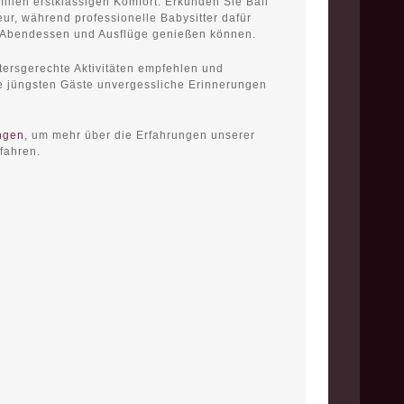
milien erstklassigen Komfort. Erkunden Sie Bali
eur, während professionelle Babysitter dafür
e Abendessen und Ausflüge genießen können.
tersgerechte Aktivitäten empfehlen und
e jüngsten Gäste unvergessliche Erinnerungen
ngen
, um mehr über die Erfahrungen unserer
rfahren.