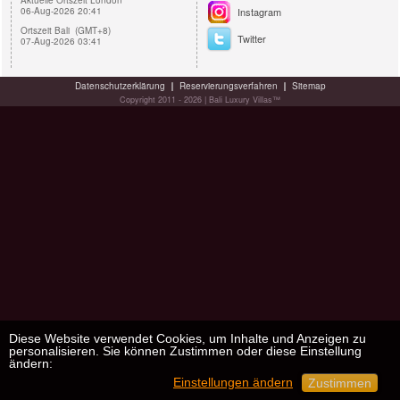
Aktuelle Ortszeit London
06-Aug-2026 20:41
Instagram
Ortszeit Bali (GMT+8)
Twitter
07-Aug-2026 03:41
Datenschutzerklärung
Reservierungsverfahren
Sitemap
Copyright 2011 - 2026 | Bali Luxury Villas™
Diese Website verwendet Cookies, um Inhalte und Anzeigen zu
personalisieren. Sie können Zustimmen oder diese Einstellung
ändern:
Einstellungen ändern
Zustimmen