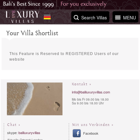
Search Villas
MENU
Your Villa Shortlist
This Feature is Reserved to REGISTERED Users of our
website
Kontakt »
info@baliluxuryvillas.com
Mo bis Fr 09.00 bis 18.00
Sa 9.00 bis 18.00 Uhr
Chat »
Mit uns Verbinden »
skype:
baliluxuryvillas
Facebook