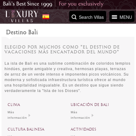
Search Villas
MENU
Destino Bali
ELEGIDO POR MUCHOS COMO "EL DESTINO DE
VACACIONES MÁS ENCANTADOR DEL MUNDO"
La isla de Bali es una sublime combinación de coloridos templos
hindúes, gente amigable y creativa, hermosas playas, terrazas
de arroz de un verde intenso e imponentes picos volcánicos. Su
moderna y sofisticada infraestructura turística ofrece al mundo
una hospitalidad inigualable. Es un destino que sigue siendo
verdaderamente la "Isla de los Dioses".
CLIMA
UBICACIÓN DE BALI
Más
Más
información
información
CULTURA BALINESA
ACTIVIDADES