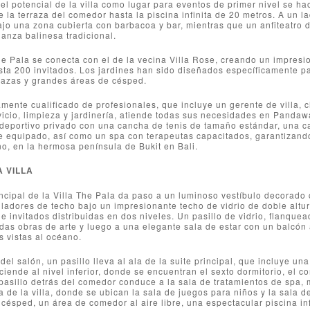
, el potencial de la villa como lugar para eventos de primer nivel se 
 la terraza del comedor hasta la piscina infinita de 20 metros. A un 
o una zona cubierta con barbacoa y bar, mientras que un anfiteatro d
anza balinesa tradicional.
he Pala se conecta con el de la vecina Villa Rose, creando un impresi
ta 200 invitados. Los jardines han sido diseñados específicamente p
rrazas y grandes áreas de césped.
mente cualificado de profesionales, que incluye un gerente de villa, 
icio, limpieza y jardinería, atiende todas sus necesidades en Pandaw
 deportivo privado con una cancha de tenis de tamaño estándar, una 
 equipado, así como un spa con terapeutas capacitados, garantizando 
o, en la hermosa península de Bukit en Bali.
A VILLA
ncipal de la Villa The Pala da paso a un luminoso vestíbulo decorado
iladores de techo bajo un impresionante techo de vidrio de doble altu
de invitados distribuidas en dos niveles. Un pasillo de vidrio, flanqu
idas obras de arte y luego a una elegante sala de estar con un balcón
 vistas al océano.
 del salón, un pasillo lleva al ala de la suite principal, que incluye
ciende al nivel inferior, donde se encuentran el sexto dormitorio, el 
asillo detrás del comedor conduce a la sala de tratamientos de spa, m
a de la villa, donde se ubican la sala de juegos para niños y la sala de
césped, un área de comedor al aire libre, una espectacular piscina infi