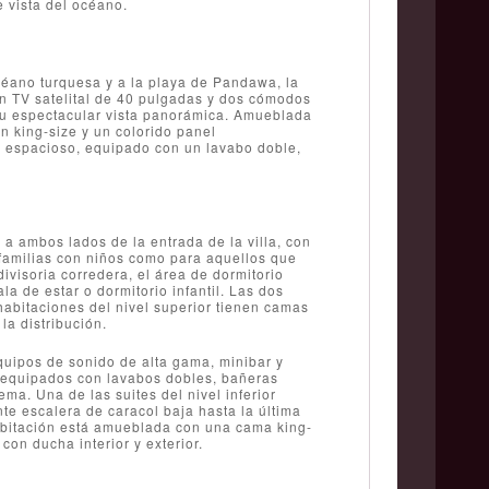
e vista del océano.
céano turquesa y a la playa de Pandawa, la
on TV satelital de 40 pulgadas y dos cómodos
su espectacular vista panorámica. Amueblada
ón king-size y un colorido panel
e espacioso, equipado con un lavabo doble,
 a ambos lados de la entrada de la villa, con
a familias con niños como para aquellos que
visoria corredera, el área de dormitorio
 de estar o dormitorio infantil. Las dos
habitaciones del nivel superior tienen camas
la distribución.
quipos de sonido de alta gama, minibar y
n equipados con lavabos dobles, bañeras
a. Una de las suites del nivel inferior
nte escalera de caracol baja hasta la última
 habitación está amueblada con una cama king-
con ducha interior y exterior.