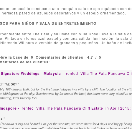
medor, un pasillo conduce a una tranquila sala de spa equipada con d
 hermosa pared de azulejos decorativos y un espejo ornamentado.
GOS PARA NIÑOS Y SALA DE ENTRETENIMIENTO
penteante entre The Pala y su límite con Villa Rose lleva a la sala de
o. Pintada en tonos azul pastel y con una cálida iluminación, la sal
 Nintendo Wii para diversión de grandes y pequeños. Un baño de invit
obre la base de
6
Comentarios de clientes:
4.7
/
5
entarios de los clientes:
 Signature Weddings - Malaysia -
rented
Villa The Pala Pandawa Clif
"
OF THE SKY
ly 10th time in Bali, but for the first time I stayed in a villa by a cliff. The location of th
e 180degrees of the sky. Service was by far one of the best, the team were very attentive an
athering, kids friendly too!
Singapore -
rented
Villa The Pala Pandawa Cliff Estate
in April 2015:
"
LA
 Pandawa is big and beautiful as per the website, we were there for 4 days and happy being
ilities and rooms are very well maintained the only set back is that it should have an outdoo