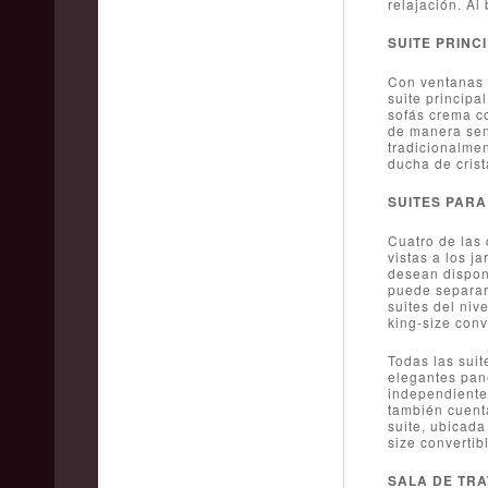
relajación. Al
SUITE PRINC
Con ventanas d
suite principa
sofás crema c
de manera senc
tradicionalmen
ducha de crist
SUITES PARA
Cuatro de las 
vistas a los j
desean dispone
puede separars
suites del niv
king-size conv
Todas las suit
elegantes pane
independientes
también cuenta
suite, ubicada
size convertib
SALA DE TRA