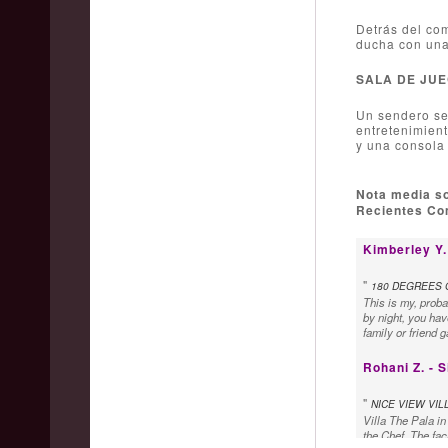
Detrás del co
ducha con una
SALA DE JUE
Un sendero ser
entretenimient
y una consola
Nota media s
Recientes Com
Kimberley Y.
"
180 DEGREES 
This is my, probab
by night, you hav
family or friend g
Rohani Z. - 
"
NICE VIEW VIL
Villa The Pala in
the Chef. The fac