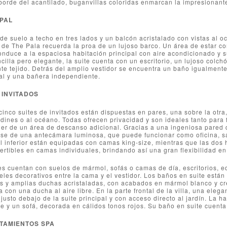
 borde del acantilado, buganvillas coloridas enmarcan la impresionant
IPAL
e suelo a techo en tres lados y un balcón acristalado con vistas al o
l de The Pala recuerda la proa de un lujoso barco. Un área de estar c
onduce a la espaciosa habitación principal con aire acondicionado y 
illa pero elegante, la suite cuenta con un escritorio, un lujoso colch
te tejido. Detrás del amplio vestidor se encuentra un baño igualment
al y una bañera independiente.
 INVITADOS
cinco suites de invitados están dispuestas en pares, una sobre la otra,
ardines o al océano. Todas ofrecen privacidad y son ideales tanto par
r de un área de descanso adicional. Gracias a una ingeniosa pared di
e de una antecámara luminosa, que puede funcionar como oficina, sala
el inferior están equipadas con camas king-size, mientras que las dos 
ertibles en camas individuales, brindando así una gran flexibilidad en 
es cuentan con suelos de mármol, sofás o camas de día, escritorios, e
les decorativos entre la cama y el vestidor. Los baños en suite está
 y amplias duchas acristaladas, con acabados en mármol blanco y crem
 con una ducha al aire libre. En la parte frontal de la villa, una elega
 justo debajo de la suite principal y con acceso directo al jardín. La
le y un sofá, decorada en cálidos tonos rojos. Su baño en suite cuenta 
TAMIENTOS SPA