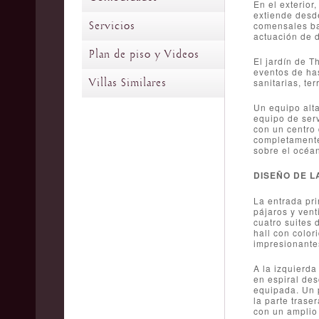
En el exterior
extiende desde
Servicios
comensales baj
actuación de d
Plan de piso y Videos
El jardín de T
eventos de has
Villas Similares
sanitarias, te
Un equipo alta
equipo de serv
con un centro
completamente
sobre el océan
DISEÑO DE L
La entrada pri
pájaros y vent
cuatro suites 
hall con color
impresionantes
A la izquierda
en espiral des
equipada. Un p
la parte traser
con un amplio 