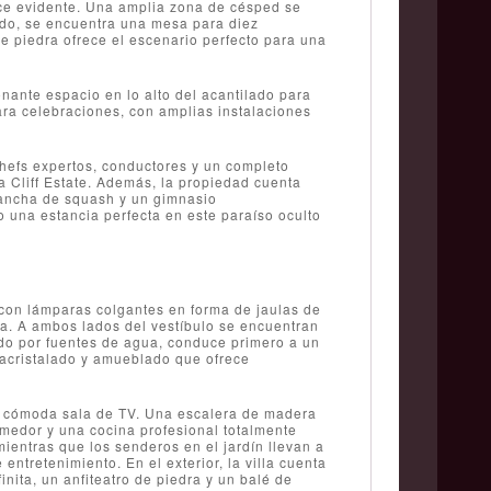
hace evidente. Una amplia zona de césped se
lado, se encuentra una mesa para diez
e piedra ofrece el escenario perfecto para una
onante espacio en lo alto del acantilado para
ara celebraciones, con amplias instalaciones
chefs expertos, conductores y un completo
a Cliff Estate. Además, la propiedad cuenta
cancha de squash y un gimnasio
una estancia perfecta en este paraíso oculto
 con lámparas colgantes en forma de jaulas de
ra. A ambos lados del vestíbulo se encuentran
eado por fuentes de agua, conduce primero a un
 acristalado y amueblado que ofrece
 una cómoda sala de TV. Una escalera de madera
comedor y una cocina profesional totalmente
ientras que los senderos en el jardín llevan a
 entretenimiento. En el exterior, la villa cuenta
nita, un anfiteatro de piedra y un balé de