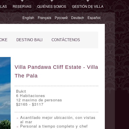
LLAS
RESERVAS
QUIÉNES SOMOS
GESTIÓN DE VILLA
English
Français
Русский
Deutsch
Español
POKE
DESTINO BALI
CONTÁCTENOS
Villa Pandawa Cliff Estate - Villa
The Pala
Bukit
6
Habitaciones
12 maximo de personas
$2165 - $3117
Acantilado mejor ubicación, con vistas
al mar
Personal a tiempo completo y chef