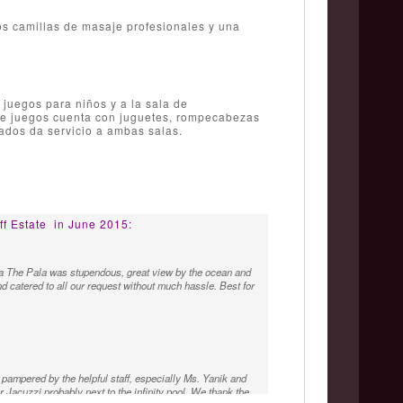
os camillas de masaje profesionales y una
 juegos para niños y a la sala de
a de juegos cuenta con juguetes, rompecabezas
ados da servicio a ambas salas.
f Estate
in June 2015:
e villa The Pala was stupendous, great view by the ocean and
d catered to all our request without much hassle. Best for
 pampered by the helpful staff, especially Ms. Yanik and
r Jacuzzi probably next to the infinity pool. We thank the