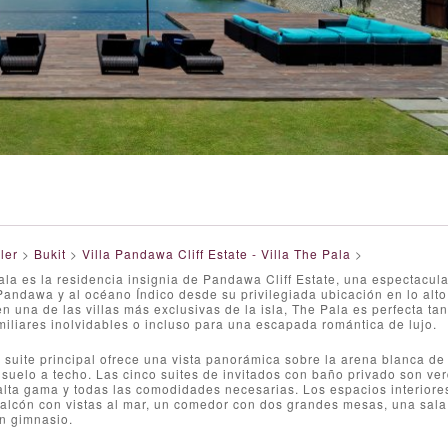
ler
>
Bukit
>
Villa Pandawa Cliff Estate - Villa The Pala
>
ala es la residencia insignia de Pandawa Cliff Estate, una espectacular
Pandawa y al océano Índico desde su privilegiada ubicación en lo alt
en una de las villas más exclusivas de la isla, The Pala es perfecta 
iliares inolvidables o incluso para una escapada romántica de lujo.
 suite principal ofrece una vista panorámica sobre la arena blanca d
suelo a techo. Las cinco suites de invitados con baño privado son ve
alta gama y todas las comodidades necesarias. Los espacios interiore
alcón con vistas al mar, un comedor con dos grandes mesas, una sala
n gimnasio.