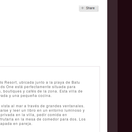
s Resort, ubicada junto a la playa de Batu
ds One está perfectamente situada para
, boutiques y cafés de la zona. Esta villa de
ivada y una pequeña cocina.
vista al mar a través de grandes ventanales.
arse y leer un libro en un entorno luminoso y
privada en la villa, pedir comida en
sfrutarla en la mesa de comedor para dos. Los
capada en pareja.