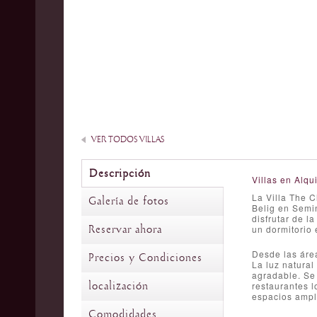
VER TODOS VILLAS
Descripción
Villas en Alqui
La Villa The C
Galería de fotos
Belig en Semi
disfrutar de l
Reservar ahora
un dormitorio 
Desde las área
Precios y Condiciones
La luz natural
agradable. Se 
localización
restaurantes l
espacios ampl
Comodidades