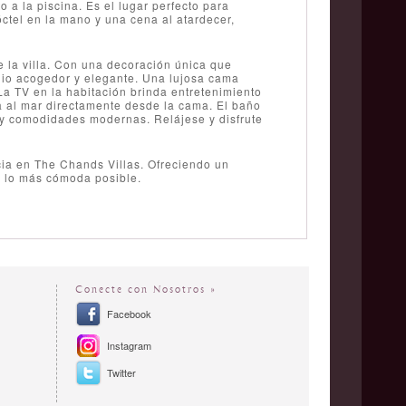
o a la piscina. Es el lugar perfecto para
óctel en la mano y una cena al atardecer,
 la villa. Con una decoración única que
gio acogedor y elegante. Una lujosa cama
La TV en la habitación brinda entretenimiento
ta al mar directamente desde la cama. El baño
 y comodidades modernas. Relájese y disfrute
cia en The Chands Villas. Ofreciendo un
 y lo más cómoda posible.
Conecte con Nosotros »
Facebook
Instagram
Twitter