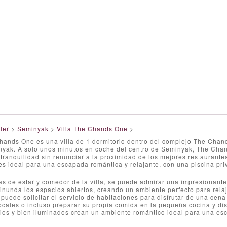
ler
>
Seminyak
>
Villa The Chands One
>
hands One es una villa de 1 dormitorio dentro del complejo The Chand
nyak. A solo unos minutos en coche del centro de Seminyak, The Chan
a tranquilidad sin renunciar a la proximidad de los mejores restaurantes
es ideal para una escapada romántica y relajante, con una piscina pr
s de estar y comedor de la villa, se puede admirar una impresionante 
 inunda los espacios abiertos, creando un ambiente perfecto para relaj
puede solicitar el servicio de habitaciones para disfrutar de una cena 
ocales o incluso preparar su propia comida en la pequeña cocina y di
ios y bien iluminados crean un ambiente romántico ideal para una es