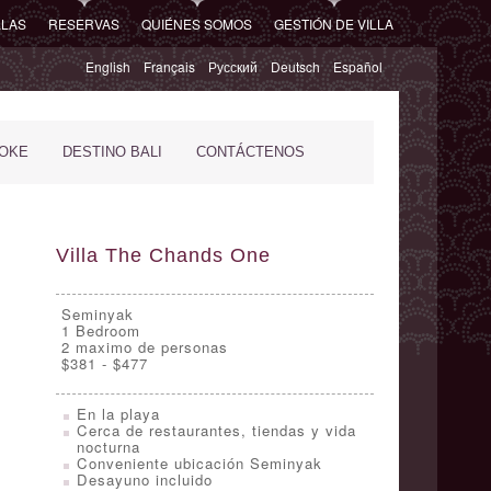
LLAS
RESERVAS
QUIÉNES SOMOS
GESTIÓN DE VILLA
English
Français
Русский
Deutsch
Español
POKE
DESTINO BALI
CONTÁCTENOS
Villa The Chands One
Seminyak
1
Bedroom
2 maximo de personas
$381 - $477
En la playa
Cerca de restaurantes, tiendas y vida
nocturna
Conveniente ubicación Seminyak
Desayuno incluido