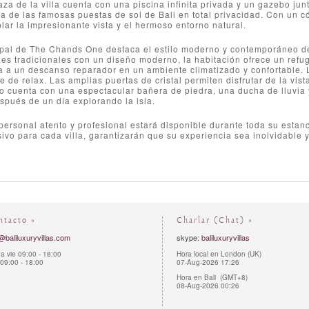
aza de la villa cuenta con una piscina infinita privada y un gazebo junt
na de las famosas puestas de sol de Bali en total privacidad. Con un c
ar la impresionante vista y el hermoso entorno natural.
cipal de The Chands One destaca el estilo moderno y contemporáneo de
es tradicionales con un diseño moderno, la habitación ofrece un refu
ta a un descanso reparador en un ambiente climatizado y confortable. 
 de relax. Las amplias puertas de cristal permiten disfrutar de la vis
jo cuenta con una espectacular bañera de piedra, una ducha de lluvia
pués de un día explorando la isla.
ersonal atento y profesional estará disponible durante toda su estan
sivo para cada villa, garantizarán que su experiencia sea inolvidable
ntacto »
Charlar (Chat) »
@baliluxuryvillas.com
skype:
baliluxuryvillas
a vie 09:00 - 18:00
Hora local en London (UK)
09:00 - 18:00
07-Aug-2026 17:26
Hora en Bali (GMT+8)
08-Aug-2026 00:26