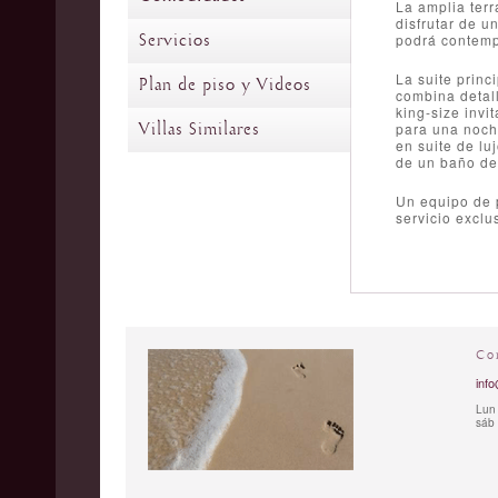
La amplia terr
disfrutar de u
Servicios
podrá contempl
La suite prin
Plan de piso y Videos
combina detall
king-size invi
Villas Similares
para una noche
en suite de lu
de un baño des
Un equipo de p
servicio exclu
Co
info
Lun 
sáb 